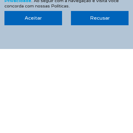
Privacidade
. Ao seguir com a navegação e visita você
concorda com nossas Políticas.
Aceitar
Recusar
APROVEITE!
PESSOA FÍSICA
À VISTA POR R$ 195.990,00