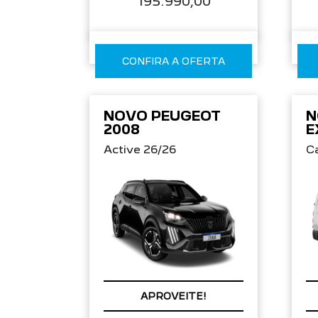
195.990,00
CONFIRA A OFERTA
NOVO PEUGEOT
N
2008
E
Active 26/26
C
APROVEITE!