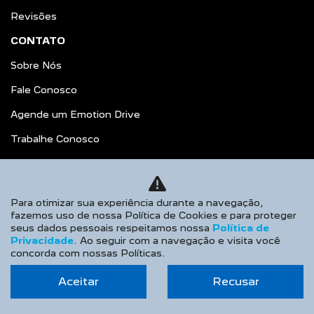
Revisões
CONTATO
Sobre Nós
Fale Conosco
Agende um Emotion Drive
Trabalhe Conosco
Política de Privacidade
COMPARATIVO
Para otimizar sua experiência durante a navegação,
OUVIDORIA
fazemos uso de nossa Política de Cookies e para proteger
seus dados pessoais respeitamos nossa
Política de
AGENDE UM TEST DRIVE
Privacidade
. Ao seguir com a navegação e visita você
concorda com nossas Políticas.
Desacelere. Seu bem maior é a vida.
Aceitar
Recusar