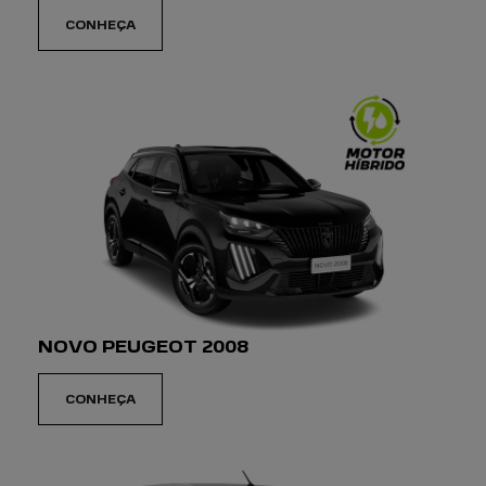
PREFERÊNCIA DE CONTATO:
WHATSAPP
TELEFONE
EMAIL
Li e aceito a
Política de Privacidade
e concordo em
receber comunicações da concessionária.
ENTRAR EM CONTATO
AGENDE UM
EMOTION DRIVE
Viva uma experiência de direção sem precedentes
com um Peugeot. Desperte o leão que vive dentro de
você e venha hoje mesmo conhecer nossos veículos.