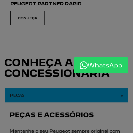
VENDA DE VEÍCULOS
Horário de atendimentos pós vendas
Maringá Segunda a sexta, das 8h às 12h | 14h
às 18h.
Cascavel Segunda a sexta, das 8h às 11:30h |
13:30h às 18h.
OFICINA
WhatsApp
Horário de atendimentos pós vendas
Maringá Segunda a sexta, das 8h às 12h | 14h
às 18h.
Cascavel Segunda a sexta, das 8h às 11:30h |
13:30h às 18h.
Mais informações sobre essa loja