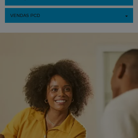
NOVOS
Novo Peugeot 208
Novo Peugeot 2008
Novo Peugeot Expert
Peugeot Boxer
Peugeot Partner Rapid
OFERTAS
VENDAS DIRETAS
Autoescolas
CNPJ e Microempreendedores
Governo
Locadoras
Produtor Rural