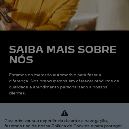
Taxistas
PEUGEOT INCLUSÃO
SOLUÇÕES FINANCEIRAS
Consórcio
Financiamento
Seguros
PÓS VENDAS
PEUGEOT CONFIANCE
Recall
Peças e Acessórios
Revisões
CONTATO
Para otimizar sua experiência durante a navegação,
fazemos uso de nossa Política de Cookies e para proteger