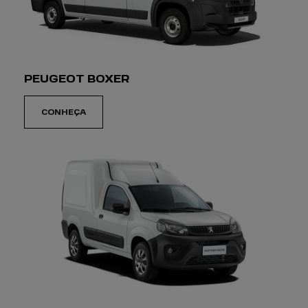
SELECIONAR UMA LOJA
PEUGEOT CHANSON - CASCAVEL
Avenida Brasil, 1952 - Centro
Cascavel - Paraná
COMO CHEGAR
CONTATO
(45) 3218-7311
WHATSAPP
(44) 99717-3434
HORÁRIOS DE FUNCIONAMENTO