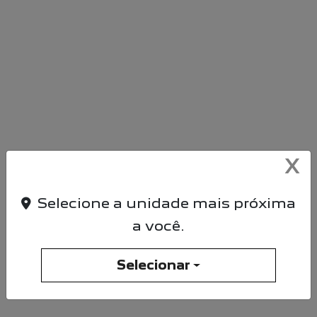
SAIBA MAIS SOBRE
NÓS
Estamos no mercado automotivo para fazer a
diferença. Nos preocupamos em oferecer produtos de
qualidade e atendimento personalizado a nossos
X
clientes.
Selecione a unidade mais próxima
SAIBA MAIS
a você.
Selecionar
ENTRE EM CONTATO