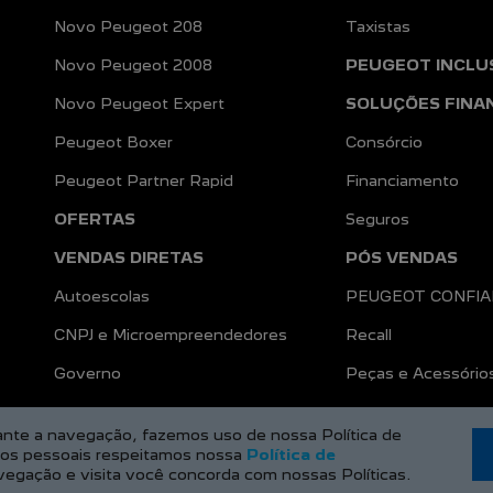
Novo Peugeot 208
Taxistas
Novo Peugeot 2008
PEUGEOT INCLU
Novo Peugeot Expert
SOLUÇÕES FINA
Peugeot Boxer
Consórcio
Peugeot Partner Rapid
Financiamento
OFERTAS
Seguros
VENDAS DIRETAS
PÓS VENDAS
Autoescolas
PEUGEOT CONFI
CNPJ e Microempreendedores
Recall
a
Governo
Peças e Acessório
rante a navegação, fazemos uso de nossa Política de
dos pessoais respeitamos nossa
Política de
vegação e visita você concorda com nossas Políticas.
Desenvolvido pela DEALERSPACE ® Direitos Reservados.