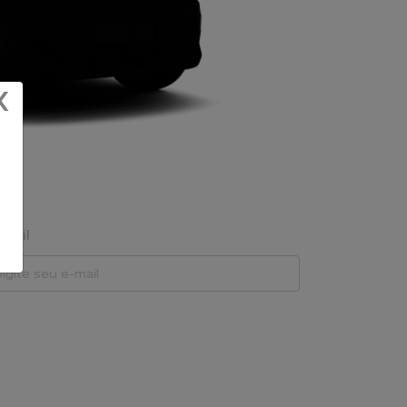
X
mail