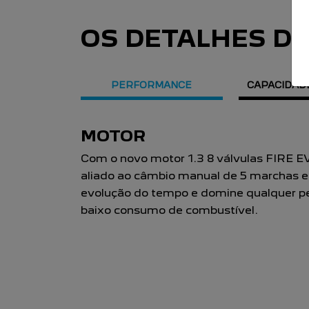
OS DETALHES D
PERFORMANCE
CAPACIDAD
CONSUMO
A Partner Rapid possui nota A no Inmet
combustível, faz até 11,7 km/l em áreas 
(gasolina) em estradas.