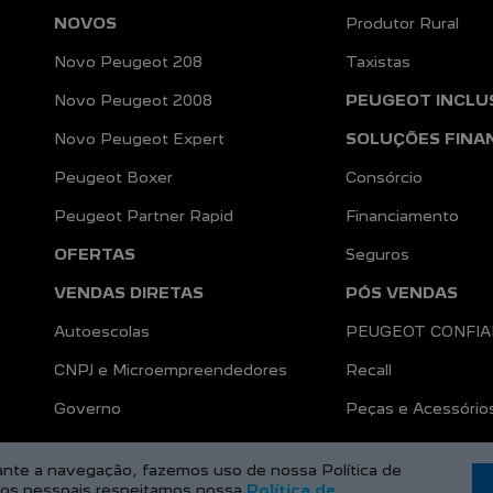
OPORTUNIDADE IMPERDÍVEL
Locadoras
NOVOS
Produtor Rural
Novo Peugeot 208
Taxistas
Novo Peugeot 2008
PEUGEOT INCLU
Novo Peugeot Expert
SOLUÇÕES FINA
Peugeot Boxer
Consórcio
Peugeot Partner Rapid
Financiamento
OFERTAS
Seguros
VENDAS DIRETAS
PÓS VENDAS
Autoescolas
PEUGEOT CONFI
CNPJ e Microempreendedores
Recall
a
Governo
Peças e Acessório
rante a navegação, fazemos uso de nossa Política de
dos pessoais respeitamos nossa
Política de