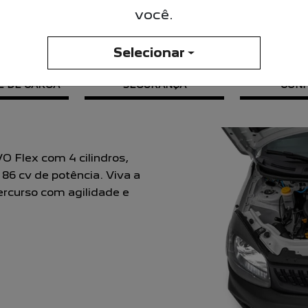
você.
O PEUGEOT PARTNER R
Selecionar
E DE CARGA
SEGURANÇA
CON
ro. Com baixo consumo de
urbanas e 12,4 km/l