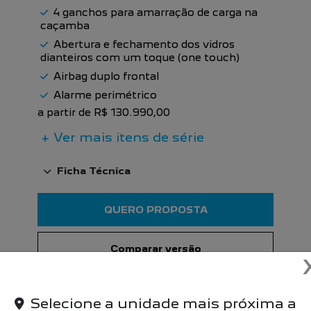
4 ganchos para amarração de carga na
caçamba
Abertura e fechamento dos vidros
dianteiros com um toque (one touch)
Airbag duplo frontal
Alarme perimétrico
a partir de R$ 130.990,00
+ Ver mais itens de série
Ficha Técnica
QUERO PROPOSTA
Comparar versão
Selecione a unidade mais próxima a